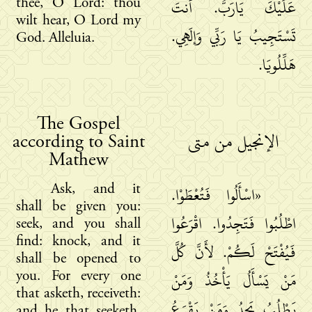
thee, O Lord: thou
عَلَيْكَ يَارَبُّ. أَنتَ
wilt hear, O Lord my
تَسْتَجِيبُ يَا رَبِّي وَإلَهِي.
God. Alleluia.
هَلِّلُويَا.
The Gospel
according to Saint
الإنجيل من متى
Mathew
Ask, and it
«اسْأَلُوا فَتُعْطَوْا.
shall be given you:
اطْلُبُوا فَتَجِدُوا. اقْرَعُوا
seek, and you shall
find: knock, and it
فَيُفْتَحْ لَكُمْ. لأَنَّ كُلَّ
shall be opened to
you. For every one
مَنْ يَسْأَلُ يَأْخُذُ وَمَنْ
that asketh, receiveth:
يَطْلُبُ يَجِدُ وَمَنْ يَقْرَعُ
and he that seeketh,