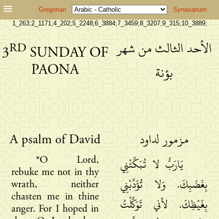
Gregorian
Synaxarium
1_263;2_1171;4_202;5_2248;6_3884;7_3459;8_3207;9_315;10_3889;
الأحد الثالث من شهر
RD
3
SUNDAY OF
PAONA
بؤنة
A psalm of David
مزمور لداود
*O Lord,
يَارَبُّ لا تُبَكِّتْنِي
rebuke me not in thy
بِغَضَبِكَ. وَلا تُؤَدِّبْنِي
wrath, neither
chasten me in thine
بِغَيْظِكَ. لأني تَوَكَّلْتُ
anger. For I hoped in