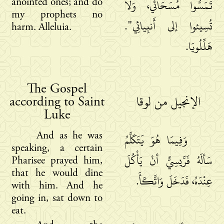
anointed ones; and do
تَمَسُّوا مُسَحَائي، وَلا
my prophets no
تُسِيئوا إلى أَنبِيائِي".
harm. Alleluia.
هَلِّلُويَا.
The Gospel
according to Saint
الإنجيل من لوقا
Luke
And as he was
وَفِيمَا هُوَ يَتَكَلَّمُ
speaking, a certain
سَألَهُ فَرِّيسِيٌّ أنْ يَأْكُلَ
Pharisee prayed him,
that he would dine
عِنْدَهُ، فَدَخَلَ وَاتَّكَأَ.
with him. And he
going in, sat down to
eat.