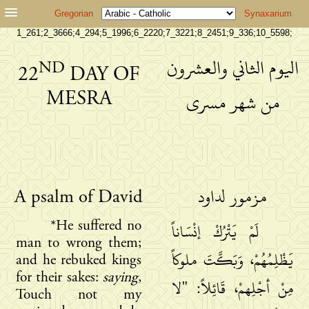
Gregorian
Synaxarium
1_261;2_3666;4_294;5_1996;6_2220;7_3221;8_2451;9_336;10_5598;
اليوم الثاني والعشرون
ND
22
DAY OF
MESRA
من شهر مسرى
A psalm of David
مزمور لداود
*He suffered no
لَمْ يَتْرُكْ إنْسَاناً
man to wrong them;
يَظْلِمُهُمْ، وَبَكَّتَ ملوكاً
and he rebuked kings
for their sakes:
saying
,
مِنْ أجْلِهمْ، قَائِلاً: "لا
Touch not my